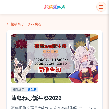
← 投稿祭サーチへ戻る
開催終了
誕生祭
蓮鬼ねむ誕生祭2026
毎年恒例？蓮鬼ねむちゃんのお誕生祭です。ジャ