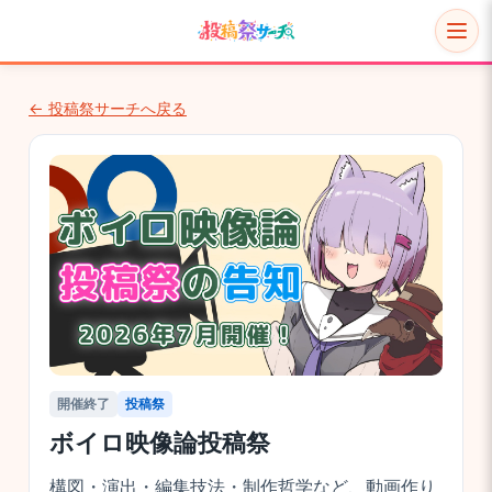
← 投稿祭サーチへ戻る
開催終了
投稿祭
ボイロ映像論投稿祭
構図・演出・編集技法・制作哲学など、動画作り